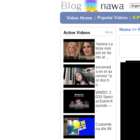
Video Home
|
Popular Videos
|
K-
Home
>>
Active Videos
More
Yanina La
torre rom
pió en lla
nto al ...
encerrad
a en el as
censor *p
or dos h
o...
WWDC 2
020 Speci
al Event K
eynote —
...
Cuarente
na día 96