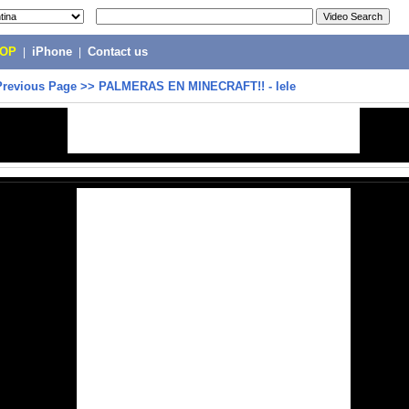
POP
|
iPhone
|
Contact us
Previous Page
>>
PALMERAS EN MINECRAFT!! - lele