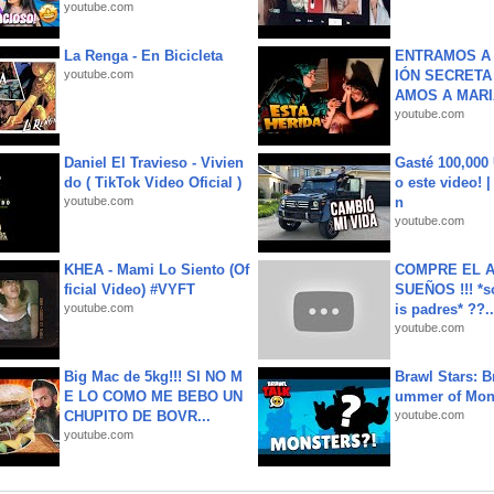
youtube.com
La Renga - En Bicicleta
ENTRAMOS A 
youtube.com
IÓN SECRETA
AMOS A MARIA
youtube.com
Daniel El Travieso - Vivien
Gasté 100,000
do ( TikTok Video Oficial )
o este video! 
youtube.com
n
youtube.com
KHEA - Mami Lo Siento (Of
COMPRE EL A
ficial Video) #VYFT
SUEÑOS !!! *s
youtube.com
is padres* ??..
youtube.com
Big Mac de 5kg!!! SI NO M
Brawl Stars: B
E LO COMO ME BEBO UN
ummer of Mon
CHUPITO DE BOVR...
youtube.com
youtube.com