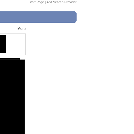
Start Page
|
Add Search Provider
More