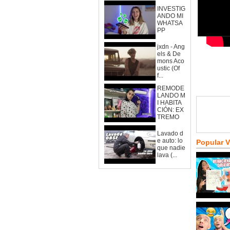
INVESTIG
ANDO MI
WHATSA
PP
jxdn - Ang
els & De
mons Aco
ustic (Of
f...
REMODE
LANDO M
I HABITA
CIÓN: EX
TREMO
Lavado d
e auto: lo
Popular 
que nadie
lava (...