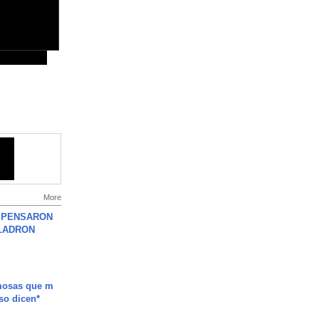
More
S PENSARON
LADRON
mosas que m
so dicen*