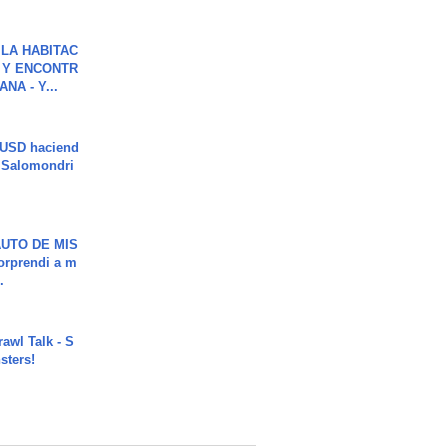
LA HABITAC
 Y ENCONTR
NA - Y...
 USD haciend
| Salomondri
UTO DE MIS
orprendi a m
.
rawl Talk - S
sters!