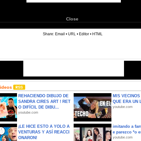
Close
6
Share:
Email
•
URL
•
Editor
•
HTML
Videos
REHACIENDO DIBUJO DE
MIS VECINO
SANDRA CIRES ART ! RET
QUE ERA UN 
O DIFÍCIL DE DIBU...
youtube.com
youtube.com
¡LE HICE ESTO A YOLO A
imitando a fa
VENTURAS Y ASÍ REACCI
e parezco *o e
ONARON!
youtube.com