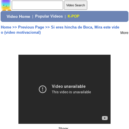
Video Home
|
Popular Videos
|
K-POP
Home
>>
Previous Page
>>
Si eres hincha de Boca, Mira este vide
o (video motivacional)
More
Share: