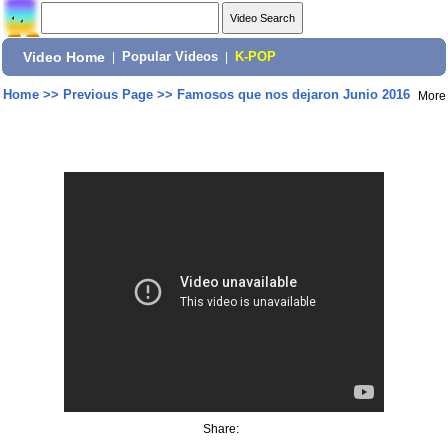
Video Home
|
Popular Videos
|
K-POP
Home
>>
Previous Page
>>
Famosos que nos dejaron Junio 2016
More
Share: