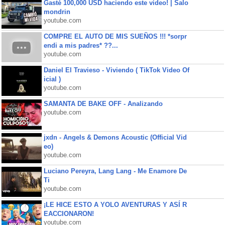
Gasté 100,000 USD haciendo este video! | Salo
mondrin
youtube.com
COMPRE EL AUTO DE MIS SUEÑOS !!! *sorpr
endi a mis padres* ??...
youtube.com
Daniel El Travieso - Viviendo ( TikTok Video Of
icial )
youtube.com
SAMANTA DE BAKE OFF - Analizando
youtube.com
jxdn - Angels & Demons Acoustic (Official Vid
eo)
youtube.com
Luciano Pereyra, Lang Lang - Me Enamore De
Ti
youtube.com
¡LE HICE ESTO A YOLO AVENTURAS Y ASÍ R
EACCIONARON!
youtube.com