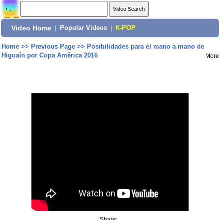
Video Home
|
Popular Videos
|
K-POP
Home
>>
Previous Page
>>
Posibilidades para el mano a mano de
Higuaín por Copa América 2016
More
Share: