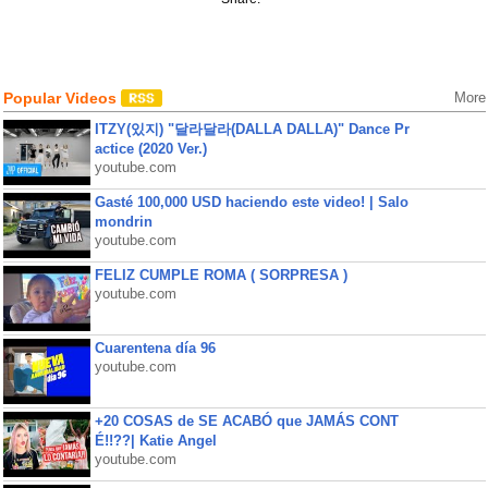
Popular Videos
More
ITZY(있지) "달라달라(DALLA DALLA)" Dance Pr
actice (2020 Ver.)
youtube.com
Gasté 100,000 USD haciendo este video! | Salo
mondrin
youtube.com
FELIZ CUMPLE ROMA ( SORPRESA )
youtube.com
Cuarentena día 96
youtube.com
+20 COSAS de SE ACABÓ que JAMÁS CONT
É!!??| Katie Angel
youtube.com