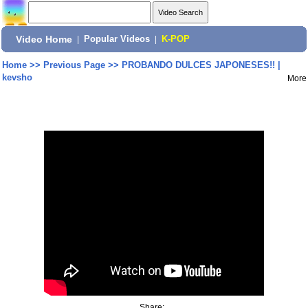
Video Home
|
Popular Videos
|
K-POP
Home
>>
Previous Page
>>
PROBANDO DULCES JAPONESES!! |
kevsho
More
Share: