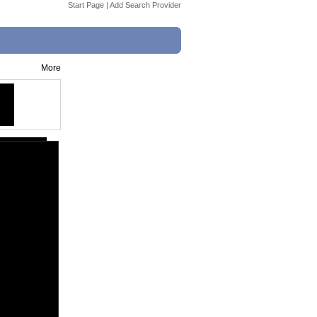
Start Page
|
Add Search Provider
More