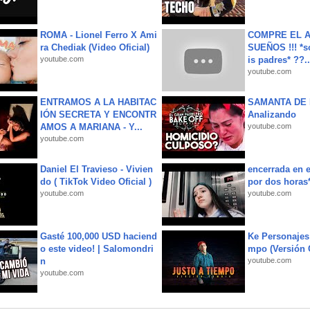
ROMA - Lionel Ferro X Ami
COMPRE EL A
ra Chediak (Video Oficial)
SUEÑOS !!! *s
youtube.com
is padres* ??..
youtube.com
ENTRAMOS A LA HABITAC
SAMANTA DE 
IÓN SECRETA Y ENCONTR
Analizando
AMOS A MARIANA - Y...
youtube.com
youtube.com
Daniel El Travieso - Vivien
encerrada en e
do ( TikTok Video Oficial )
por dos horas
youtube.com
youtube.com
Gasté 100,000 USD haciend
Ke Personajes 
o este video! | Salomondri
mpo (Versión
n
youtube.com
youtube.com