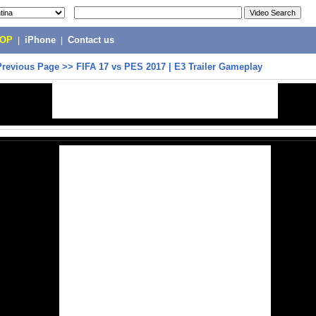
POP
|
iPhone
|
Contact us
Previous Page
>>
FIFA 17 vs PES 2017 | E3 Trailer Gameplay