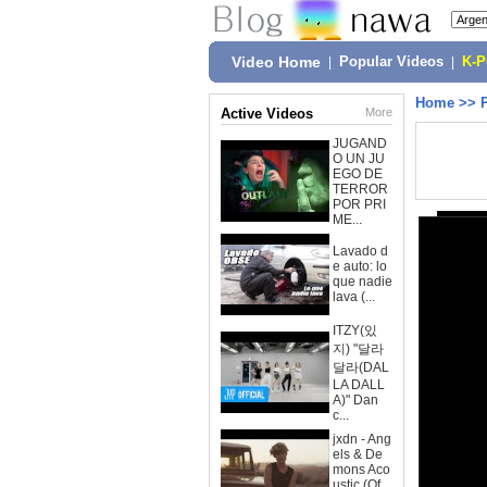
Video Home
|
Popular Videos
|
K-
Home
>>
Active Videos
More
JUGAND
O UN JU
EGO DE
TERROR
POR PRI
ME...
Lavado d
e auto: lo
que nadie
lava (...
ITZY(있
지) "달라
달라(DAL
LA DALL
A)" Dan
c...
jxdn - Ang
els & De
mons Aco
ustic (Of