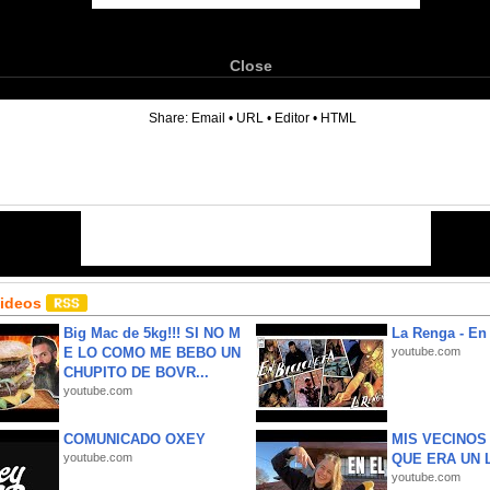
Close
6
Share:
Email
•
URL
•
Editor
•
HTML
Videos
Big Mac de 5kg!!! SI NO M
La Renga - En 
E LO COMO ME BEBO UN
youtube.com
CHUPITO DE BOVR...
youtube.com
COMUNICADO OXEY
MIS VECINO
youtube.com
QUE ERA UN 
youtube.com