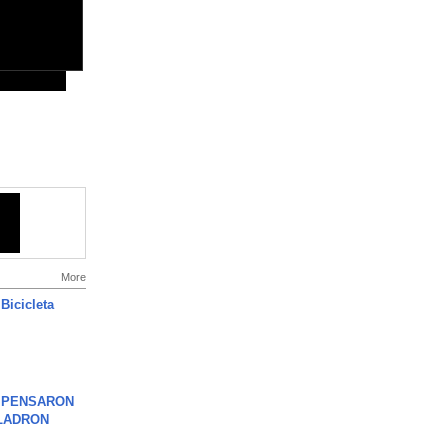
More
Bicicleta
S PENSARON
LADRON