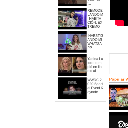
f...
REMODE
LANDO M
I HABITA
CIÓN: EX
TREMO
INVESTIG
ANDO MI
WHATSA
PP
Yanina La
torre rom
pió en lla
nto al ...
Popular 
WWDC 2
020 Speci
al Event K
eynote —
...