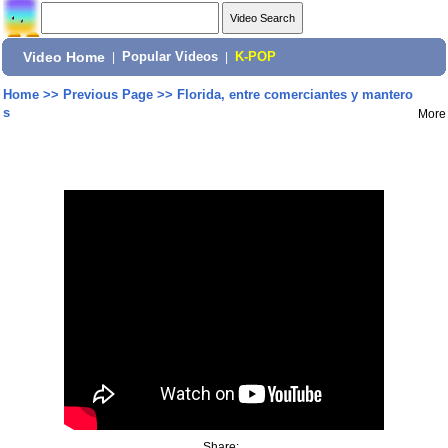
Video Home
|
Popular Videos
|
K-POP
Home
>>
Previous Page
>>
Florida, entre comerciantes y mantero
s
More
Share: