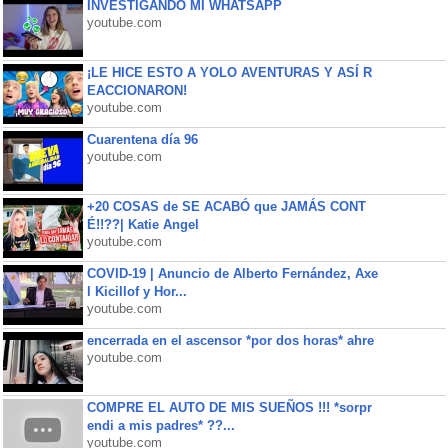
INVESTIGANDO MI WHATSAPP
youtube.com
¡LE HICE ESTO A YOLO AVENTURAS Y ASÍ R
EACCIONARON!
youtube.com
Cuarentena día 96
youtube.com
+20 COSAS de SE ACABÓ que JAMÁS CONT
É!!??| Katie Angel
youtube.com
COVID-19 | Anuncio de Alberto Fernández, Axe
l Kicillof y Hor...
youtube.com
encerrada en el ascensor *por dos horas* ahre
youtube.com
COMPRE EL AUTO DE MIS SUEÑOS !!! *sorpr
endi a mis padres* ??...
youtube.com