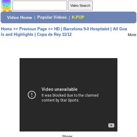
Video Home
|
Popular Videos
|
K-POP
Home
>>
Previous Page
>>
HD | Barcelona 9-0 Hospitalet | All Goa
ls and Highlights | Copa de Rey 11/12
More
Share: