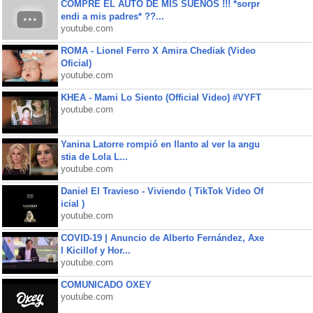
COMPRE EL AUTO DE MIS SUEÑOS !!! *sorpr
endi a mis padres* ??...
youtube.com
ROMA - Lionel Ferro X Amira Chediak (Video
Oficial)
youtube.com
KHEA - Mami Lo Siento (Official Video) #VYFT
youtube.com
Yanina Latorre rompió en llanto al ver la angu
stia de Lola L...
youtube.com
Daniel El Travieso - Viviendo ( TikTok Video Of
icial )
youtube.com
COVID-19 | Anuncio de Alberto Fernández, Axe
l Kicillof y Hor...
youtube.com
COMUNICADO OXEY
youtube.com