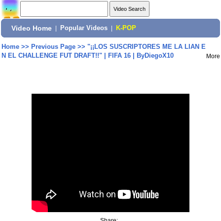
Video Home
|
Popular Videos
|
K-POP
Home
>>
Previous Page
>>
"¡¡LOS SUSCRIPTORES ME LA LIAN E
N EL CHALLENGE FUT DRAFT!!" | FIFA 16 | ByDiegoX10
More
Share: