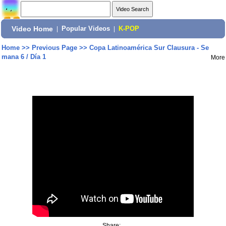
Video Home
|
Popular Videos
|
K-POP
Home
>>
Previous Page
>>
Copa Latinoamérica Sur Clausura - Se
mana 6 / Día 1
More
Share: