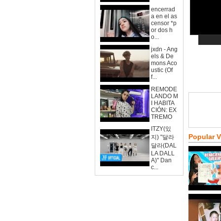
encerrad
a en el as
censor *p
or dos h
o...
jxdn - Ang
els & De
mons Aco
ustic (Of
f...
REMODE
LANDO M
I HABITA
CIÓN: EX
TREMO
ITZY(있
Popular 
지) "달라
달라(DAL
LA DALL
A)" Dan
c...