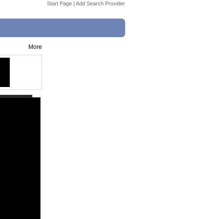
Start Page
|
Add Search Provider
More