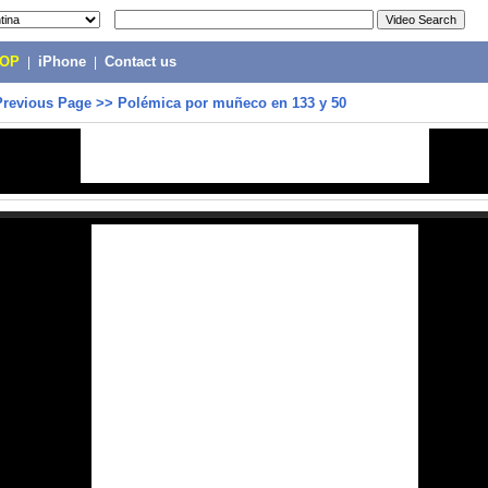
POP
|
iPhone
|
Contact us
Previous Page
>>
Polémica por muñeco en 133 y 50