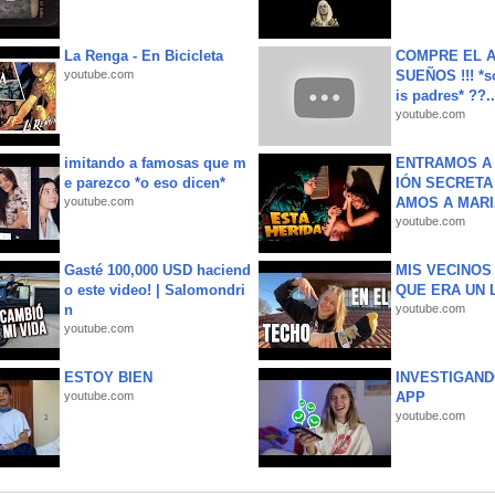
La Renga - En Bicicleta
COMPRE EL A
youtube.com
SUEÑOS !!! *s
is padres* ??..
youtube.com
imitando a famosas que m
ENTRAMOS A 
e parezco *o eso dicen*
IÓN SECRETA
youtube.com
AMOS A MARIA
youtube.com
Gasté 100,000 USD haciend
MIS VECINO
o este video! | Salomondri
QUE ERA UN 
n
youtube.com
youtube.com
ESTOY BIEN
INVESTIGAND
youtube.com
APP
youtube.com