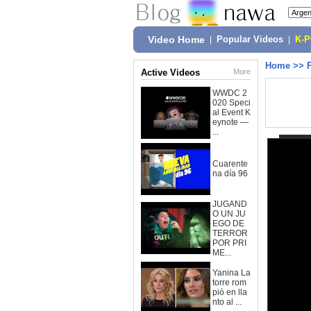
Video Home
|
Popular Videos
|
K-
Home
>>
Active Videos
More
WWDC 2
020 Speci
al Event K
eynote —
...
Cuarente
na día 96
JUGAND
O UN JU
EGO DE
TERROR
POR PRI
ME...
Yanina La
torre rom
pió en lla
nto al ...