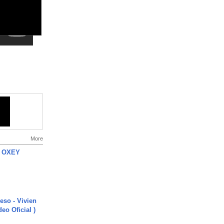
More
 OXEY
ieso - Vivien
eo Oficial )