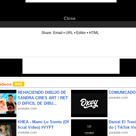
Close
6
Share:
Email
•
URL
•
Editor
•
HTML
Videos
REHACIENDO DIBUJO DE
COMUNICADO
SANDRA CIRES ART ! RET
youtube.com
O DIFÍCIL DE DIBU...
youtube.com
KHEA - Mami Lo Siento (Of
Daniel El Trav
ficial Video) #VYFT
do ( TikTok Vid
youtube.com
youtube.com