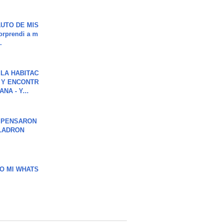
UTO DE MIS
orprendi a m
.
LA HABITAC
 Y ENCONTR
NA - Y...
S PENSARON
LADRON
O MI WHATS