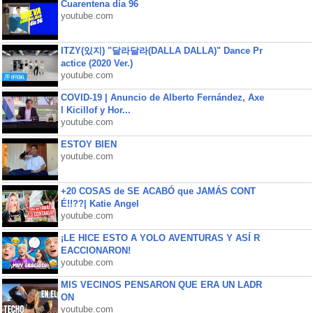
Cuarentena día 96
youtube.com
ITZY(있지) "달라달라(DALLA DALLA)" Dance Pr
actice (2020 Ver.)
youtube.com
COVID-19 | Anuncio de Alberto Fernández, Axe
l Kicillof y Hor...
youtube.com
ESTOY BIEN
youtube.com
+20 COSAS de SE ACABÓ que JAMÁS CONT
É!!??| Katie Angel
youtube.com
¡LE HICE ESTO A YOLO AVENTURAS Y ASÍ R
EACCIONARON!
youtube.com
MIS VECINOS PENSARON QUE ERA UN LADR
ON
youtube.com