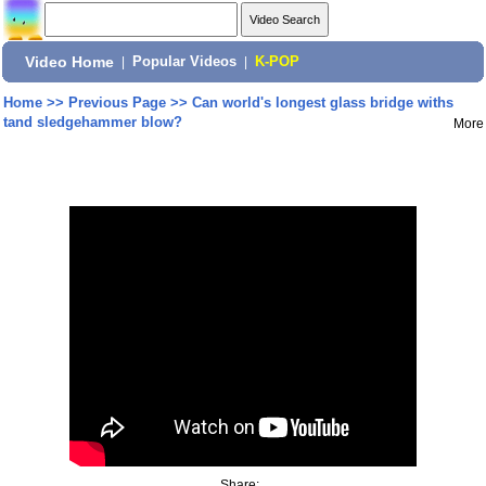
Video Home
|
Popular Videos
|
K-POP
Home
>>
Previous Page
>>
Can world's longest glass bridge withs
tand sledgehammer blow?
More
Share: