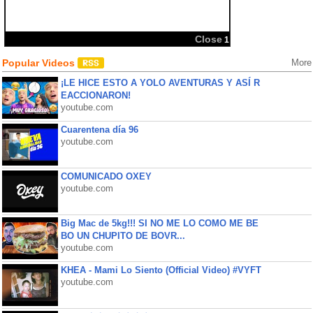
Popular Videos
More
¡LE HICE ESTO A YOLO AVENTURAS Y ASÍ R
EACCIONARON!
youtube.com
Cuarentena día 96
youtube.com
COMUNICADO OXEY
youtube.com
Big Mac de 5kg!!! SI NO ME LO COMO ME BE
BO UN CHUPITO DE BOVR...
youtube.com
KHEA - Mami Lo Siento (Official Video) #VYFT
youtube.com