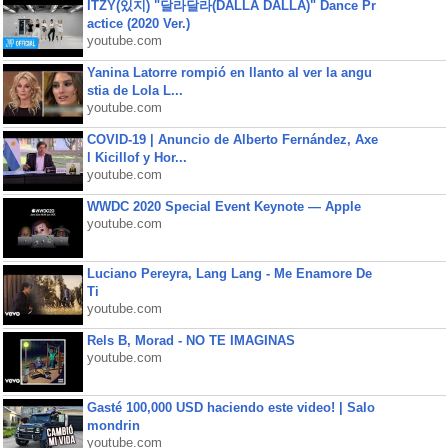
ITZY(있지) "달라달라(DALLA DALLA)" Dance Pr
actice (2020 Ver.)
youtube.com
Yanina Latorre rompió en llanto al ver la angu
stia de Lola L...
youtube.com
COVID-19 | Anuncio de Alberto Fernández, Axe
l Kicillof y Hor...
youtube.com
WWDC 2020 Special Event Keynote — Apple
youtube.com
Luciano Pereyra, Lang Lang - Me Enamore De
Ti
youtube.com
Rels B, Morad - NO TE IMAGINAS
youtube.com
Gasté 100,000 USD haciendo este video! | Salo
mondrin
youtube.com