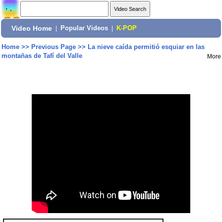
Video Home
|
Popular Videos
|
K-POP
Home
>>
Previous Page
>>
La nieve caída permitió esquiar en las
montañas de Tafí del Valle
More
Share: