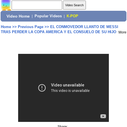
Video Home
|
Popular Videos
|
K-POP
Home
>>
Previous Page
>>
EL CONMOVEDOR LLANTO DE MESSI
TRAS PERDER LA COPA AMERICA Y EL CONSUELO DE SU HIJO
More
Share: