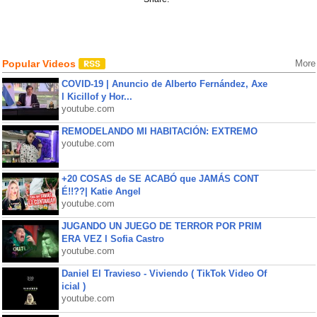
Popular Videos
More
COVID-19 | Anuncio de Alberto Fernández, Axe
l Kicillof y Hor...
youtube.com
REMODELANDO MI HABITACIÓN: EXTREMO
youtube.com
+20 COSAS de SE ACABÓ que JAMÁS CONT
É!!??| Katie Angel
youtube.com
JUGANDO UN JUEGO DE TERROR POR PRIM
ERA VEZ l Sofia Castro
youtube.com
Daniel El Travieso - Viviendo ( TikTok Video Of
icial )
youtube.com