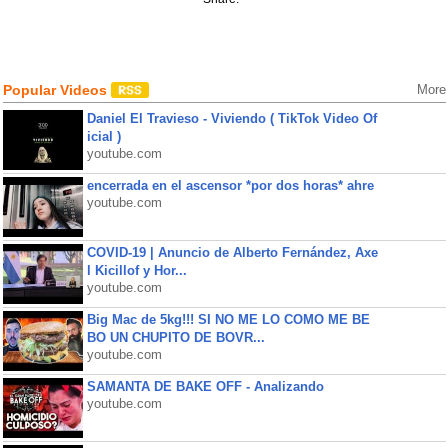
Popular Videos
More
Daniel El Travieso - Viviendo ( TikTok Video Of
icial )
youtube.com
encerrada en el ascensor *por dos horas* ahre
youtube.com
COVID-19 | Anuncio de Alberto Fernández, Axe
l Kicillof y Hor...
youtube.com
Big Mac de 5kg!!! SI NO ME LO COMO ME BE
BO UN CHUPITO DE BOVR...
youtube.com
SAMANTA DE BAKE OFF - Analizando
youtube.com