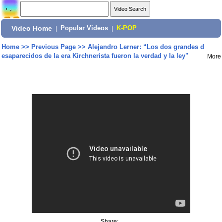
Video Home
|
Popular Videos
|
K-POP
Home
>>
Previous Page
>>
Alejandro Lerner: “Los dos grandes d
esaparecidos de la era Kirchnerista fueron la verdad y la ley"
More
Share: