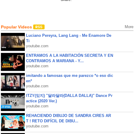
Popular Videos
More
Luciano Pereyra, Lang Lang - Me Enamore De
Ti
youtube.com
ENTRAMOS A LA HABITACIÓN SECRETA Y EN
CONTRAMOS A MARIANA - Y...
youtube.com
imitando a famosas que me parezco *o eso dic
en*
youtube.com
ITZY(있지) "달라달라(DALLA DALLA)" Dance Pr
actice (2020 Ver.)
youtube.com
REHACIENDO DIBUJO DE SANDRA CIRES AR
T ! RETO DIFÍCIL DE DIBU...
youtube.com