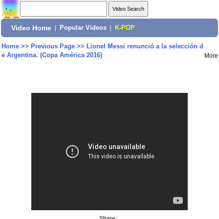
Video Home
|
Popular Videos
|
K-POP
Home
>>
Previous Page
>>
Lionel Messi renunció a la selección d
e Argentina. (Copa América 2016)
More
Share: