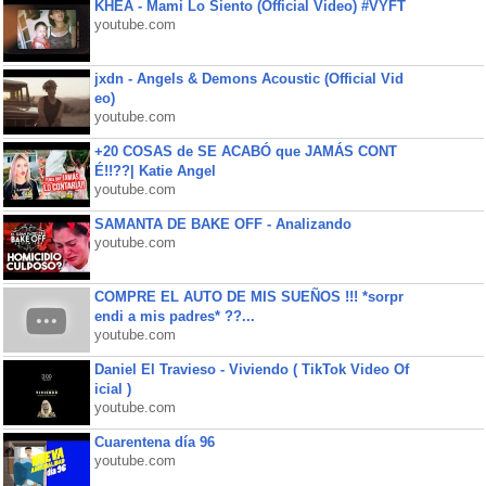
KHEA - Mami Lo Siento (Official Video) #VYFT
youtube.com
jxdn - Angels & Demons Acoustic (Official Vid
eo)
youtube.com
+20 COSAS de SE ACABÓ que JAMÁS CONT
É!!??| Katie Angel
youtube.com
SAMANTA DE BAKE OFF - Analizando
youtube.com
COMPRE EL AUTO DE MIS SUEÑOS !!! *sorpr
endi a mis padres* ??...
youtube.com
Daniel El Travieso - Viviendo ( TikTok Video Of
icial )
youtube.com
Cuarentena día 96
youtube.com