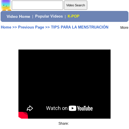
Video Home
|
Popular Videos
|
K-POP
Home
>>
Previous Page
>>
TIPS PARA LA MENSTRUACIÓN
More
Share: