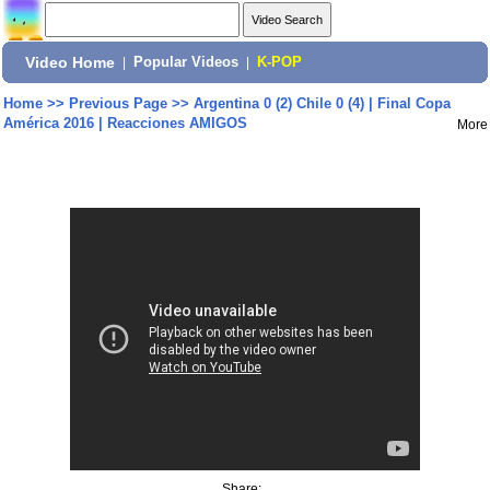
Video Home
|
Popular Videos
|
K-POP
Home
>>
Previous Page
>>
Argentina 0 (2) Chile 0 (4) | Final Copa
América 2016 | Reacciones AMIGOS
More
Share: