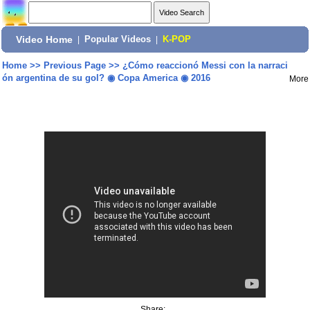
Video Home
|
Popular Videos
|
K-POP
Home
>>
Previous Page
>>
¿Cómo reaccionó Messi con la narraci
ón argentina de su gol? ◉ Copa America ◉ 2016
More
Share: