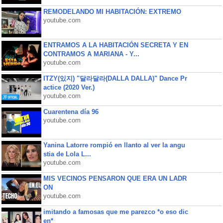
REMODELANDO MI HABITACIÓN: EXTREMO
youtube.com
ENTRAMOS A LA HABITACIÓN SECRETA Y EN
CONTRAMOS A MARIANA - Y...
youtube.com
ITZY(있지) "달라달라(DALLA DALLA)" Dance Pr
actice (2020 Ver.)
youtube.com
Cuarentena día 96
youtube.com
Yanina Latorre rompió en llanto al ver la angu
stia de Lola L...
youtube.com
MIS VECINOS PENSARON QUE ERA UN LADR
ON
youtube.com
imitando a famosas que me parezco *o eso dic
en*