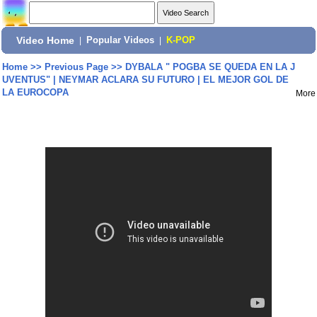
Video Home
|
Popular Videos
|
K-POP
Home
>>
Previous Page
>>
DYBALA " POGBA SE QUEDA EN LA J
UVENTUS" | NEYMAR ACLARA SU FUTURO | EL MEJOR GOL DE
LA EUROCOPA
More