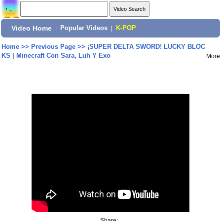
Video Home
|
Popular Videos
|
K-POP
Home
>>
Previous Page
>>
¡SUPER DELTA SWORD! LUCKY BLOC
KS | Minecraft Con Sara, Luh Y Exo
More
Share: