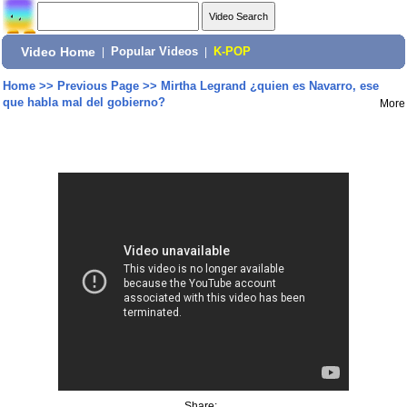
Video Home
|
Popular Videos
|
K-POP
Home
>>
Previous Page
>>
Mirtha Legrand ¿quien es Navarro, ese
que habla mal del gobierno?
More
Share: