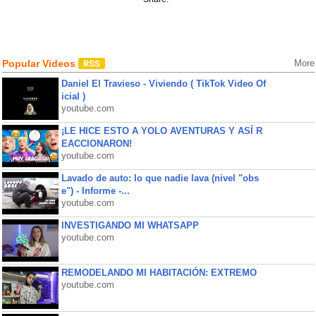
Popular Videos
More
Daniel El Travieso - Viviendo ( TikTok Video Of
icial )
youtube.com
¡LE HICE ESTO A YOLO AVENTURAS Y ASÍ R
EACCIONARON!
youtube.com
Lavado de auto: lo que nadie lava (nivel "obs
e") - Informe -...
youtube.com
INVESTIGANDO MI WHATSAPP
youtube.com
REMODELANDO MI HABITACIÓN: EXTREMO
youtube.com