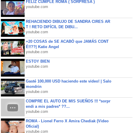
FELIZ CUMPLE ROMA ( SORPRESA )
youtube.com
REHACIENDO DIBUJO DE SANDRA CIRES AR
T ! RETO DIFÍCIL DE DIBU...
youtube.com
+20 COSAS de SE ACABÓ que JAMÁS CONT
É!!??| Katie Angel
youtube.com
ESTOY BIEN
youtube.com
Gasté 100,000 USD haciendo este video! | Salo
mondrin
youtube.com
COMPRE EL AUTO DE MIS SUEÑOS !!! *sorpr
endi a mis padres* ??...
youtube.com
ROMA - Lionel Ferro X Amira Chediak (Video
Oficial)
youtube.com