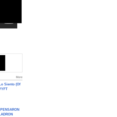
More
o Siento (Of
#VYFT
S PENSARON
LADRON