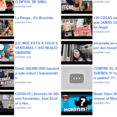
O DIFÍCIL DE DIBU...
youtube.com
youtube.com
La Renga - En Bicicleta
+20 COSAS d
youtube.com
que JAMÁS CO
tie Angel
youtube.com
¡LE HICE ESTO A YOLO A
encerrada en e
VENTURAS Y ASÍ REACCI
por dos horas
ONARON!
youtube.com
youtube.com
Gasté 100,000 USD haciend
COMPRE EL A
o este video! | Salomondri
SUEÑOS !!! *s
n
is padres* ??..
youtube.com
youtube.com
COVID-19 | Anuncio de Alb
Brawl Stars: B
erto Fernández, Axel Kicill
ummer of Mon
of y Hor...
youtube.com
youtube.com