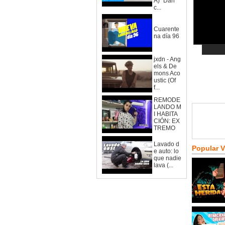
A)" Dan
c...
Cuarente
na día 96
jxdn - Ang
els & De
mons Aco
ustic (Of
f...
REMODE
LANDO M
I HABITA
CIÓN: EX
TREMO
Lavado d
Popular 
e auto: lo
que nadie
lava (...