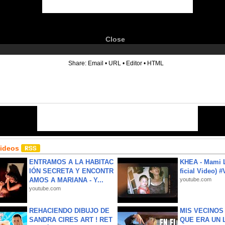
Close
6
Share:
Email
•
URL
•
Editor
•
HTML
Videos
ENTRAMOS A LA HABITAC
KHEA - Mami L
IÓN SECRETA Y ENCONTR
ficial Video) 
AMOS A MARIANA - Y...
youtube.com
youtube.com
REHACIENDO DIBUJO DE
MIS VECINO
SANDRA CIRES ART ! RET
QUE ERA UN 