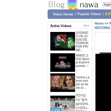
Video Home
|
Popular Videos
|
K-
Home
>>
Active Videos
More
HISTORIA
JUGAND
O UN JU
EGO DE
TERROR
POR PRI
ME...
WWDC 2
020 Speci
al Event K
eynote —
...
Yanina La
torre rom
pió en lla
nto al ...
ITZY(있
지) "달라
달라(DAL
LA DALL