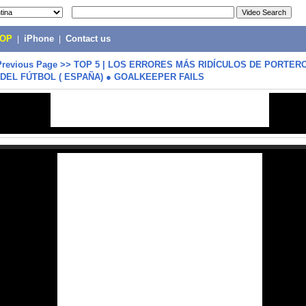
POP
|
iPhone
|
Contact us
Previous Page
>>
TOP 5 | LOS ERRORES MÁS RIDÍCULOS DE PORTER
 DEL FÚTBOL ( ESPAÑA) ● GOALKEEPER FAILS