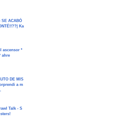
e SE ACABÓ
NTÉ!!??| Ka
l ascensor *
* ahre
UTO DE MIS
orprendi a m
.
rawl Talk - S
sters!