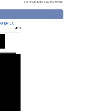
Start Page
|
Add Search Provider
OS EN LA
More