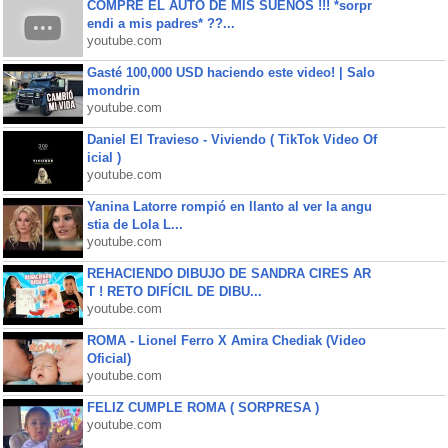
COMPRE EL AUTO DE MIS SUEÑOS !!! *sorpr
endi a mis padres* ??...
youtube.com
Gasté 100,000 USD haciendo este video! | Salo
mondrin
youtube.com
Daniel El Travieso - Viviendo ( TikTok Video Of
icial )
youtube.com
Yanina Latorre rompió en llanto al ver la angu
stia de Lola L...
youtube.com
REHACIENDO DIBUJO DE SANDRA CIRES AR
T ! RETO DIFÍCIL DE DIBU...
youtube.com
ROMA - Lionel Ferro X Amira Chediak (Video
Oficial)
youtube.com
FELIZ CUMPLE ROMA ( SORPRESA )
youtube.com