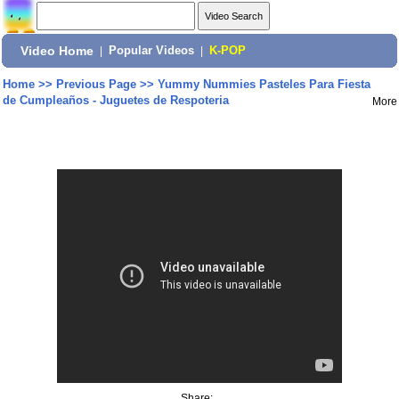
Video Home
|
Popular Videos
|
K-POP
Home
>>
Previous Page
>>
Yummy Nummies Pasteles Para Fiesta
de Cumpleaños - Juguetes de Respoteria
More
Share: