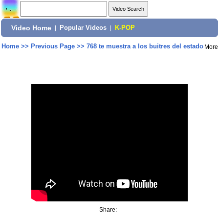
Video Home
|
Popular Videos
|
K-POP
Home
>>
Previous Page
>>
768 te muestra a los buitres del estado
More
Share: