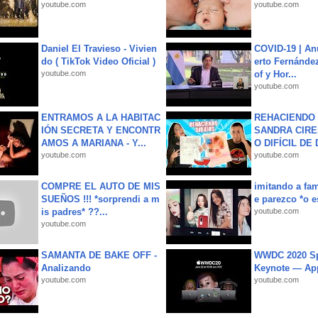
youtube.com
youtube.com
Daniel El Travieso - Vivien
COVID-19 | An
do ( TikTok Video Oficial )
erto Fernández
youtube.com
of y Hor...
youtube.com
ENTRAMOS A LA HABITAC
REHACIENDO 
IÓN SECRETA Y ENCONTR
SANDRA CIRE
AMOS A MARIANA - Y...
O DIFÍCIL DE 
youtube.com
youtube.com
COMPRE EL AUTO DE MIS
imitando a fa
SUEÑOS !!! *sorprendi a m
e parezco *o e
is padres* ??...
youtube.com
youtube.com
SAMANTA DE BAKE OFF -
WWDC 2020 Sp
Analizando
Keynote — Ap
youtube.com
youtube.com