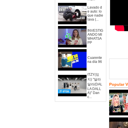
Lavado d
e auto: lo
que nadie
lava (...
INVESTIG
ANDO MI
WHATSA
PP
Cuarente
na día 96
ITZY(있
지) "달라
Popular 
달라(DAL
LA DALL
A)" Dan
c...