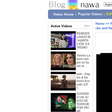
Video Home
|
Popular Videos
|
K-
Home
>>
Active Videos
More
cks and H
REMODE
LANDO M
I HABITA
CIÓN: EX
TREMO
Yanina La
torre rom
pió en lla
nto al ...
jxdn - Ang
els & De
mons Aco
ustic (Of
f...
JUGAND
O UN JU
EGO DE
TERROR
POR PRI
ME...