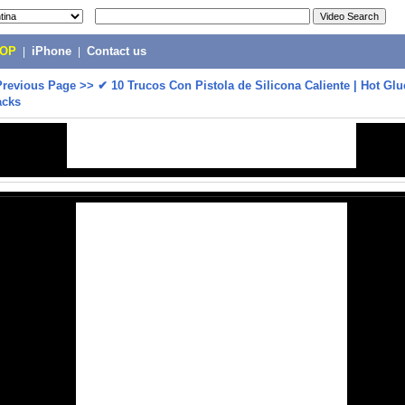
POP
|
iPhone
|
Contact us
Previous Page
>>
✔ 10 Trucos Con Pistola de Silicona Caliente | Hot Glu
acks