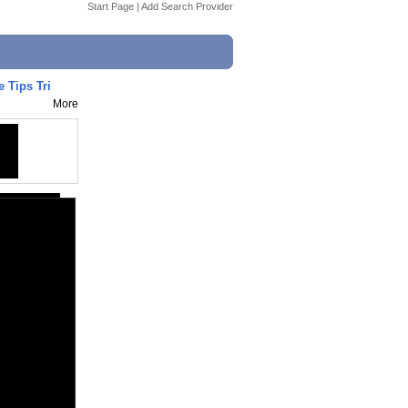
Start Page
|
Add Search Provider
e Tips Tri
More