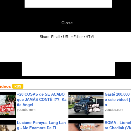
Close
6
Share:
Email
•
URL
•
Editor
•
HTML
Videos
+20 COSAS de SE ACABÓ
Gasté 100,000
que JAMÁS CONTÉ!!??| Ka
o este video! 
tie Angel
n
youtube.com
youtube.com
Luciano Pereyra, Lang Lan
ROMA - Lionel
g - Me Enamore De Ti
ra Chediak (Vi