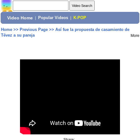
Video Home
|
Popular Videos
|
K-POP
Home
>>
Previous Page
>>
Así fue la propuesta de casamiento de
Tévez a su pareja
More
Share: