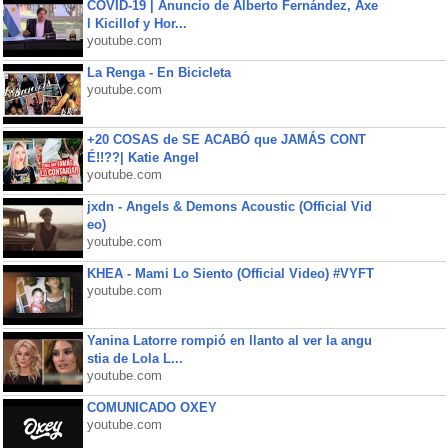
COVID-19 | Anuncio de Alberto Fernández, Axe
l Kicillof y Hor...
youtube.com
La Renga - En Bicicleta
youtube.com
+20 COSAS de SE ACABÓ que JAMÁS CONT
É!!??| Katie Angel
youtube.com
jxdn - Angels & Demons Acoustic (Official Vid
eo)
youtube.com
KHEA - Mami Lo Siento (Official Video) #VYFT
youtube.com
Yanina Latorre rompió en llanto al ver la angu
stia de Lola L...
youtube.com
COMUNICADO OXEY
youtube.com