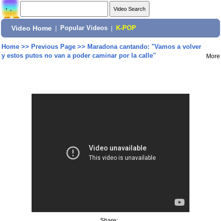
Video Home
|
Popular Videos
|
K-POP
Home
>>
Previous Page
>>
Maradona cantando: "Vamos a volver
y estos putos no van a poder caminar por la calle"
More
Share: