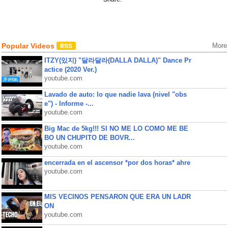
Popular Videos
More
ITZY(있지) "달라달라(DALLA DALLA)" Dance Pr
actice (2020 Ver.)
youtube.com
Lavado de auto: lo que nadie lava (nivel "obs
e") - Informe -...
youtube.com
Big Mac de 5kg!!! SI NO ME LO COMO ME BE
BO UN CHUPITO DE BOVR...
youtube.com
encerrada en el ascensor *por dos horas* ahre
youtube.com
MIS VECINOS PENSARON QUE ERA UN LADR
ON
youtube.com