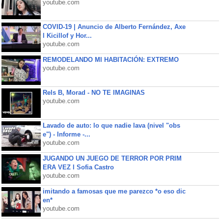
youtube.com
COVID-19 | Anuncio de Alberto Fernández, Axe
l Kicillof y Hor...
youtube.com
REMODELANDO MI HABITACIÓN: EXTREMO
youtube.com
Rels B, Morad - NO TE IMAGINAS
youtube.com
Lavado de auto: lo que nadie lava (nivel "obs
e") - Informe -...
youtube.com
JUGANDO UN JUEGO DE TERROR POR PRIM
ERA VEZ l Sofia Castro
youtube.com
imitando a famosas que me parezco *o eso dic
en*
youtube.com