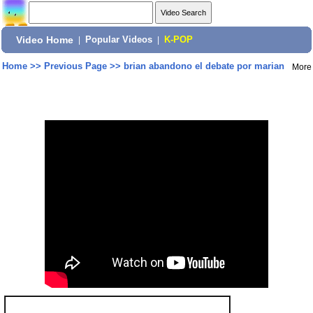
Video Home
|
Popular Videos
|
K-POP
Home
>>
Previous Page
>>
brian abandono el debate por marian
More
Share: