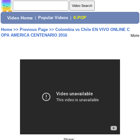
Video Home
|
Popular Videos
|
K-POP
Home
>>
Previous Page
>>
Colombia vs Chile EN VIVO ONLINE C
OPA AMERICA CENTENARIO 2016
More
Share: