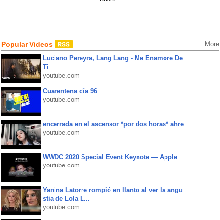
Popular Videos
More
Luciano Pereyra, Lang Lang - Me Enamore De
Ti
youtube.com
Cuarentena día 96
youtube.com
encerrada en el ascensor *por dos horas* ahre
youtube.com
WWDC 2020 Special Event Keynote — Apple
youtube.com
Yanina Latorre rompió en llanto al ver la angu
stia de Lola L...
youtube.com