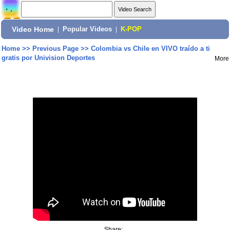
Video Home
|
Popular Videos
|
K-POP
Home
>>
Previous Page
>>
Colombia vs Chile en VIVO traído a ti
gratis por Univision Deportes
More
Share: