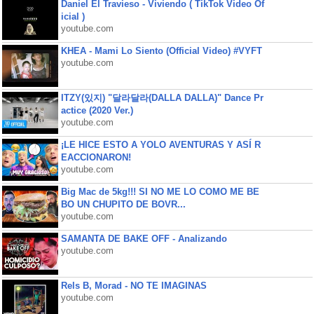
Daniel El Travieso - Viviendo ( TikTok Video Of
icial )
youtube.com
KHEA - Mami Lo Siento (Official Video) #VYFT
youtube.com
ITZY(있지) "달라달라(DALLA DALLA)" Dance Pr
actice (2020 Ver.)
youtube.com
¡LE HICE ESTO A YOLO AVENTURAS Y ASÍ R
EACCIONARON!
youtube.com
Big Mac de 5kg!!! SI NO ME LO COMO ME BE
BO UN CHUPITO DE BOVR...
youtube.com
SAMANTA DE BAKE OFF - Analizando
youtube.com
Rels B, Morad - NO TE IMAGINAS
youtube.com