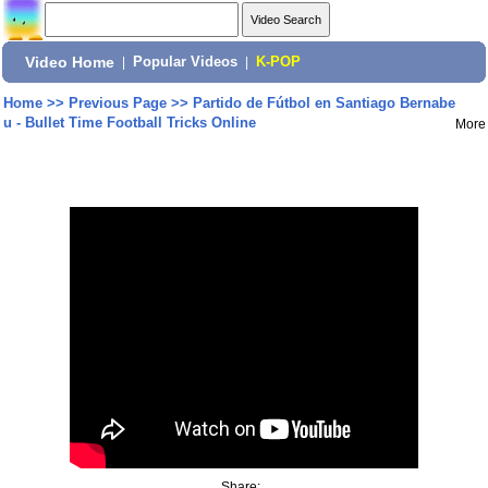
Video Home
|
Popular Videos
|
K-POP
Home
>>
Previous Page
>>
Partido de Fútbol en Santiago Bernabe
u - Bullet Time Football Tricks Online
More
Share: