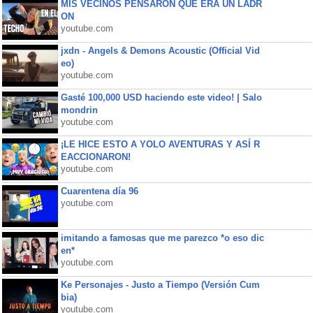
MIS VECINOS PENSARON QUE ERA UN LADR
ON
youtube.com
jxdn - Angels & Demons Acoustic (Official Vid
eo)
youtube.com
Gasté 100,000 USD haciendo este video! | Salo
mondrin
youtube.com
¡LE HICE ESTO A YOLO AVENTURAS Y ASÍ R
EACCIONARON!
youtube.com
Cuarentena día 96
youtube.com
imitando a famosas que me parezco *o eso dic
en*
youtube.com
Ke Personajes - Justo a Tiempo (Versión Cum
bia)
youtube.com