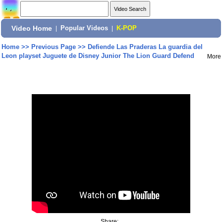
Video Home
|
Popular Videos
|
K-POP
Home
>>
Previous Page
>>
Defiende Las Praderas La guardia del
Leon playset Juguete de Disney Junior The Lion Guard Defend
More
Share: