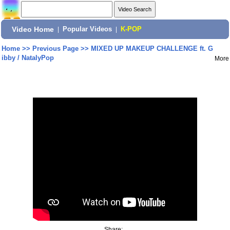
Video Home
|
Popular Videos
|
K-POP
Home
>>
Previous Page
>>
MIXED UP MAKEUP CHALLENGE ft. G
ibby / NatalyPop
More
Share: