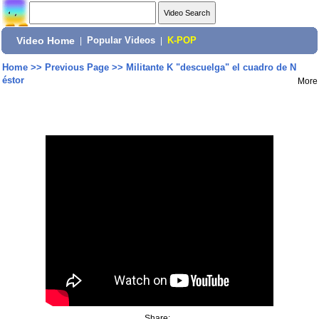
Video Home
|
Popular Videos
|
K-POP
Home
>>
Previous Page
>>
Militante K "descuelga" el cuadro de N
éstor
More
Share: