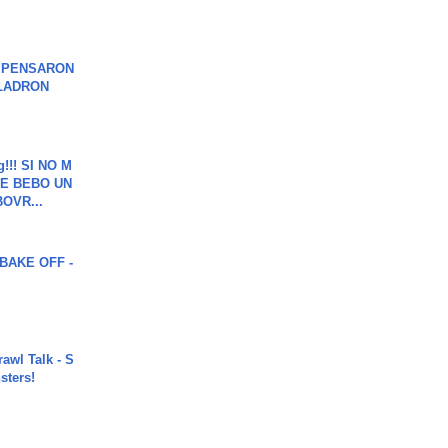
S PENSARON
LADRON
g!!! SI NO M
E BEBO UN
OVR...
BAKE OFF -
rawl Talk - S
sters!