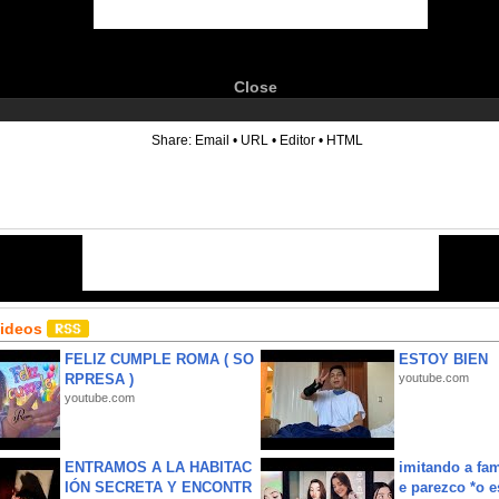
Close
6
Share:
Email
•
URL
•
Editor
•
HTML
Videos
FELIZ CUMPLE ROMA ( SO
ESTOY BIEN
RPRESA )
youtube.com
youtube.com
ENTRAMOS A LA HABITAC
imitando a fa
IÓN SECRETA Y ENCONTR
e parezco *o e