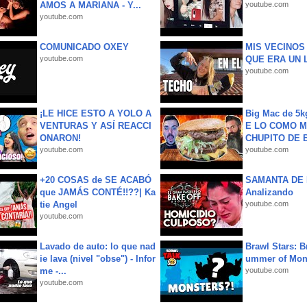
AMOS A MARIANA - Y...
youtube.com
youtube.com
COMUNICADO OXEY
MIS VECINO
youtube.com
QUE ERA UN 
youtube.com
¡LE HICE ESTO A YOLO A
Big Mac de 5k
VENTURAS Y ASÍ REACCI
E LO COMO M
ONARON!
CHUPITO DE B
youtube.com
youtube.com
+20 COSAS de SE ACABÓ
SAMANTA DE 
que JAMÁS CONTÉ!!??| Ka
Analizando
tie Angel
youtube.com
youtube.com
Lavado de auto: lo que nad
Brawl Stars: B
ie lava (nivel "obse") - Infor
ummer of Mon
me -...
youtube.com
youtube.com