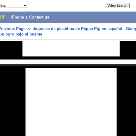
POP
|
iPhone
|
Contact us
Previous Page
>>
Juguetes de plastilina de Peppa Pig en español - Geor
un ogro bajo el puente