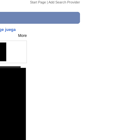
Start Page
|
Add Search Provider
ge juega
More