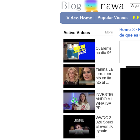
Video Home
|
Popular Videos
|
K-
Home
>>
Active Videos
More
de que es 
Cuarente
na día 96
Yanina La
torre rom
pió en lla
nto al ...
INVESTIG
ANDO MI
WHATSA
PP
WWDC 2
020 Speci
al Event K
eynote —
...