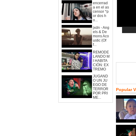
encerrad
a en el as
censor *p
or dos h
o...
jxdn - Ang
els & De
mons Aco
ustic (Of
f...
REMODE
LANDO M
I HABITA
CIÓN: EX
TREMO
JUGAND
O UN JU
EGO DE
TERROR
Popular 
POR PRI
ME...