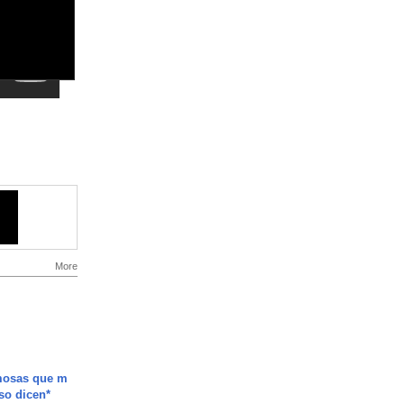
More
mosas que m
so dicen*