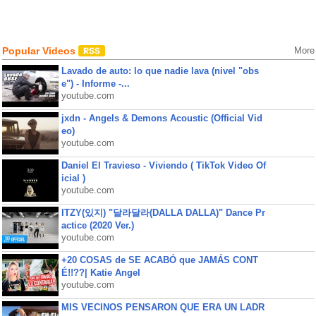
Popular Videos
More
Lavado de auto: lo que nadie lava (nivel "obs
e") - Informe -...
youtube.com
jxdn - Angels & Demons Acoustic (Official Vid
eo)
youtube.com
Daniel El Travieso - Viviendo ( TikTok Video Of
icial )
youtube.com
ITZY(있지) "달라달라(DALLA DALLA)" Dance Pr
actice (2020 Ver.)
youtube.com
+20 COSAS de SE ACABÓ que JAMÁS CONT
É!!??| Katie Angel
youtube.com
MIS VECINOS PENSARON QUE ERA UN LADR