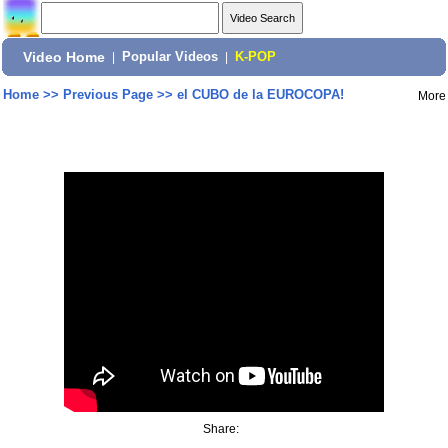
Video Home
|
Popular Videos
|
K-POP
Home
>>
Previous Page
>>
el CUBO de la EUROCOPA!
More
Share: