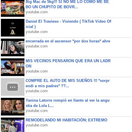
Big Mac de 5kg!!! SI NO ME LO COMO ME BE
BO UN CHUPITO DE BOVR...
youtube.com
Daniel El Travieso - Viviendo ( TikTok Video Of
icial )
youtube.com
encerrada en el ascensor *por dos horas* ahre
youtube.com
MIS VECINOS PENSARON QUE ERA UN LADR
ON
youtube.com
COMPRE EL AUTO DE MIS SUEÑOS !!! *sorpr
endi a mis padres* ??...
youtube.com
Yanina Latorre rompió en llanto al ver la angu
stia de Lola L...
youtube.com
REMODELANDO MI HABITACIÓN: EXTREMO
youtube.com