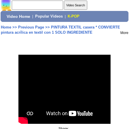
Video Home
|
Popular Videos
|
K-POP
Home
>>
Previous Page
>>
PINTURA TEXTIL casera * CONVIERTE
pintura acrílica en textil con 1 SOLO INGREDIENTE
More
Share: