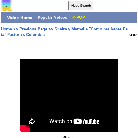
Video Home
|
Popular Videos
|
K-POP
Home
>>
Previous Page
>>
Shaira y Marbelle "Como me haces Fal
ta" Factor xs Colombia
More
Share: