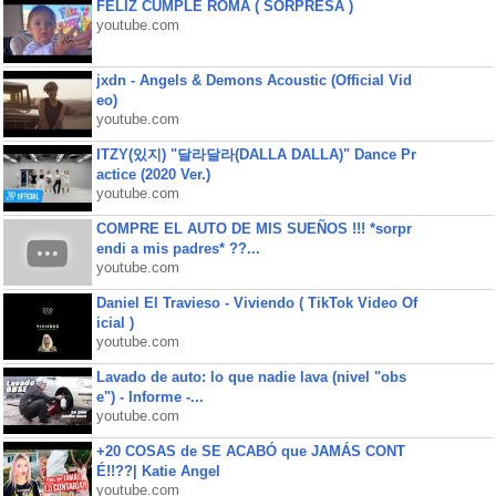
FELIZ CUMPLE ROMA ( SORPRESA )
youtube.com
jxdn - Angels & Demons Acoustic (Official Vid
eo)
youtube.com
ITZY(있지) "달라달라(DALLA DALLA)" Dance Pr
actice (2020 Ver.)
youtube.com
COMPRE EL AUTO DE MIS SUEÑOS !!! *sorpr
endi a mis padres* ??...
youtube.com
Daniel El Travieso - Viviendo ( TikTok Video Of
icial )
youtube.com
Lavado de auto: lo que nadie lava (nivel "obs
e") - Informe -...
youtube.com
+20 COSAS de SE ACABÓ que JAMÁS CONT
É!!??| Katie Angel
youtube.com