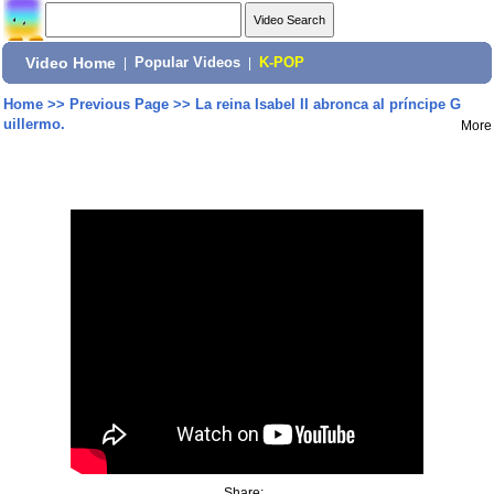
Video Home
|
Popular Videos
|
K-POP
Home
>>
Previous Page
>>
La reina Isabel II abronca al príncipe G
uillermo.
More
Share: