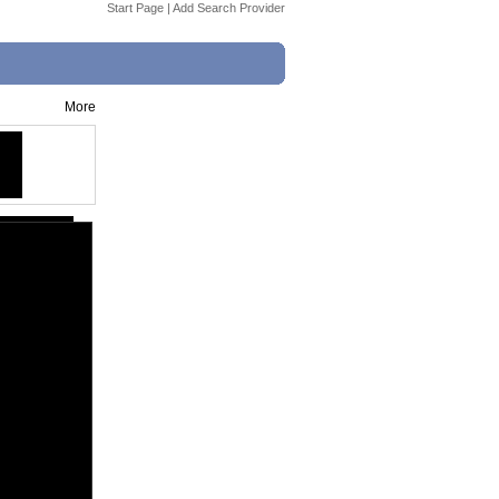
Start Page
|
Add Search Provider
More