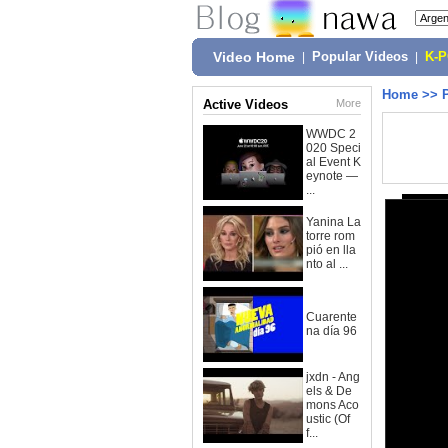
Video Home
|
Popular Videos
|
K-
Home
>>
Active Videos
More
WWDC 2
020 Speci
al Event K
eynote —
...
Yanina La
torre rom
pió en lla
nto al ...
Cuarente
na día 96
jxdn - Ang
els & De
mons Aco
ustic (Of
f...