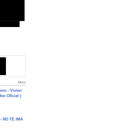
More
ieso - Vivien
eo Oficial )
 - NO TE IMA