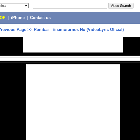
POP
|
iPhone
|
Contact us
Previous Page
>>
Rombai - Enamorarnos No (VideoLyric Oficial)