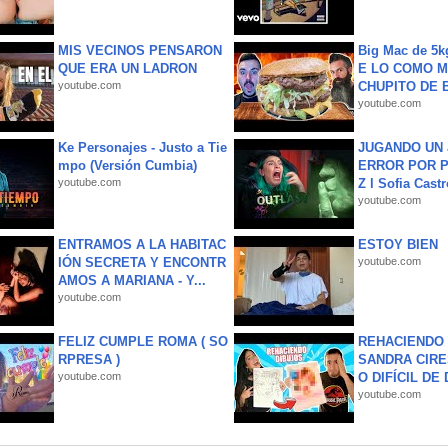
MIS VECINOS PENSARON
Big Mac de 5k
QUE ERA UN LADRON
E LO COMO M
youtube.com
CHUPITO DE B
youtube.com
Ke Personajes - Justo a Tie
JUGANDO UN 
mpo (Versión Cumbia)
ERROR POR 
youtube.com
Z l Sofia Castr
youtube.com
ENTRAMOS A LA HABITAC
ESTOY BIEN
IÓN SECRETA Y ENCONTR
youtube.com
AMOS A MARIANA - Y...
youtube.com
FELIZ CUMPLE ROMA ( SO
REHACIENDO 
RPRESA )
SANDRA CIRE
youtube.com
O DIFÍCIL DE 
youtube.com