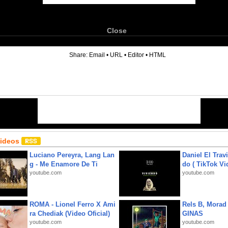
Close
6
Share:
Email
•
URL
•
Editor
•
HTML
Videos
Luciano Pereyra, Lang Lan
Daniel El Trav
g - Me Enamore De Ti
do ( TikTok Vid
youtube.com
youtube.com
ROMA - Lionel Ferro X Ami
Rels B, Morad
ra Chediak (Video Oficial)
GINAS
youtube.com
youtube.com