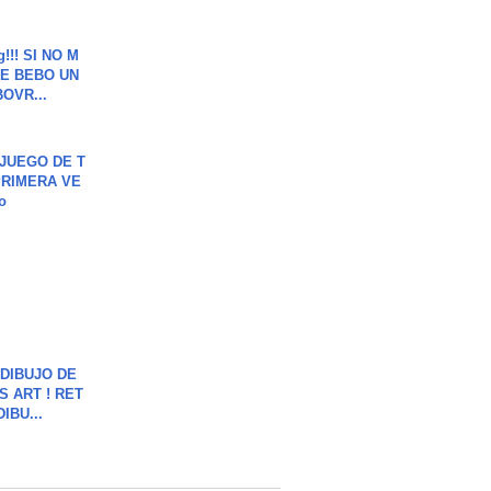
g!!! SI NO M
E BEBO UN
OVR...
JUEGO DE T
PRIMERA VE
o
DIBUJO DE
S ART ! RET
DIBU...