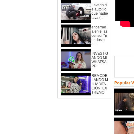
Lavado d
e auto: lo
que nadie
lava (...
encerrad
a en el as
censor *p
or dos h
o...
INVESTIG
ANDO MI
WHATSA
PP
REMODE
LANDO M
Popular 
I HABITA
CIÓN: EX
TREMO