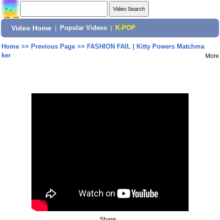
Video Home
|
Popular Videos
|
K-POP
Home
>>
Previous Page
>>
FASHION FAIL | Kitty Powers Matchma
ker
More
Share: