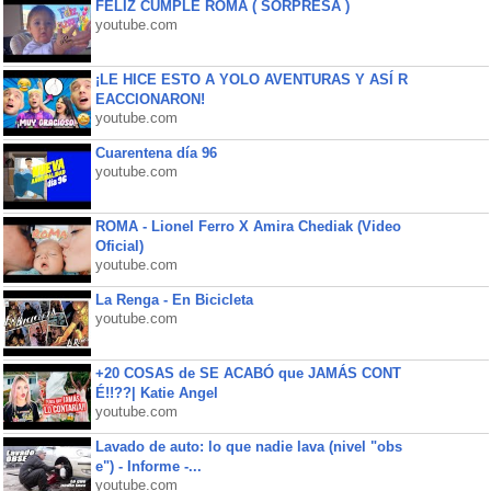
FELIZ CUMPLE ROMA ( SORPRESA )
youtube.com
¡LE HICE ESTO A YOLO AVENTURAS Y ASÍ R
EACCIONARON!
youtube.com
Cuarentena día 96
youtube.com
ROMA - Lionel Ferro X Amira Chediak (Video
Oficial)
youtube.com
La Renga - En Bicicleta
youtube.com
+20 COSAS de SE ACABÓ que JAMÁS CONT
É!!??| Katie Angel
youtube.com
Lavado de auto: lo que nadie lava (nivel "obs
e") - Informe -...
youtube.com