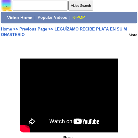
Video Home
|
Popular Videos
|
K-POP
Home
>>
Previous Page
>>
LEGUÍZAMO RECIBE PLATA EN SU M
ONASTERIO
More
Share: