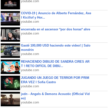
youtube.com
COVID-19 | Anuncio de Alberto Fernández, Axe
l Kicillof y Hor...
youtube.com
encerrada en el ascensor *por dos horas* ahre
youtube.com
Gasté 100,000 USD haciendo este video! | Salo
mondrin
youtube.com
REHACIENDO DIBUJO DE SANDRA CIRES AR
T ! RETO DIFÍCIL DE DIBU...
youtube.com
JUGANDO UN JUEGO DE TERROR POR PRIM
ERA VEZ l Sofia Castro
youtube.com
jxdn - Angels & Demons Acoustic (Official Vid
eo)
youtube.com