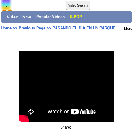
Video Home
|
Popular Videos
|
K-POP
Home
>>
Previous Page
>>
PASANDO EL DIA EN UN PARQUE!
More
Share: