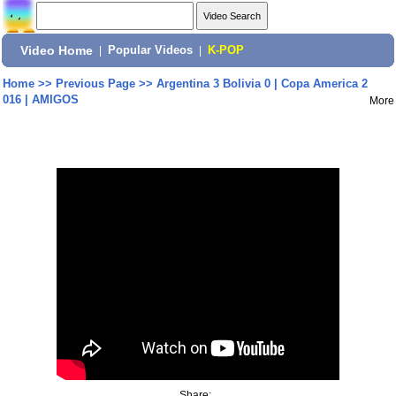
Video Home
|
Popular Videos
|
K-POP
Home
>>
Previous Page
>>
Argentina 3 Bolivia 0 | Copa America 2
016 | AMIGOS
More
Share: