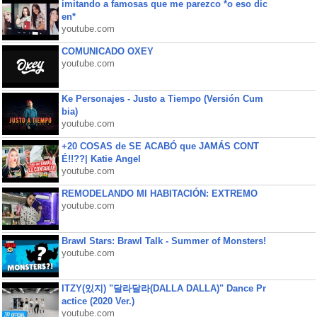
imitando a famosas que me parezco *o eso dic
en*
youtube.com
COMUNICADO OXEY
youtube.com
Ke Personajes - Justo a Tiempo (Versión Cum
bia)
youtube.com
+20 COSAS de SE ACABÓ que JAMÁS CONT
É!!??| Katie Angel
youtube.com
REMODELANDO MI HABITACIÓN: EXTREMO
youtube.com
Brawl Stars: Brawl Talk - Summer of Monsters!
youtube.com
ITZY(있지) "달라달라(DALLA DALLA)" Dance Pr
actice (2020 Ver.)
youtube.com