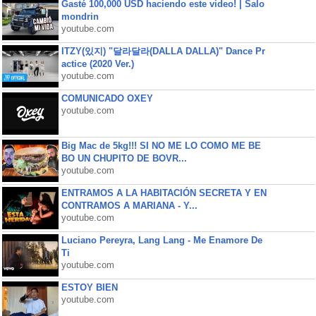
Gasté 100,000 USD haciendo este video! | Salo
mondrin
youtube.com
ITZY(있지) "달라달라(DALLA DALLA)" Dance Pr
actice (2020 Ver.)
youtube.com
COMUNICADO OXEY
youtube.com
Big Mac de 5kg!!! SI NO ME LO COMO ME BE
BO UN CHUPITO DE BOVR...
youtube.com
ENTRAMOS A LA HABITACIÓN SECRETA Y EN
CONTRAMOS A MARIANA - Y...
youtube.com
Luciano Pereyra, Lang Lang - Me Enamore De
Ti
youtube.com
ESTOY BIEN
youtube.com