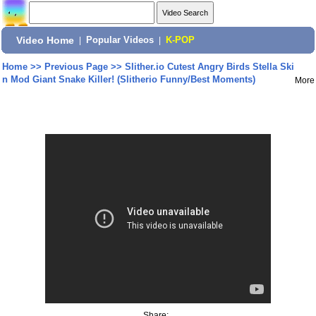
Video Home
|
Popular Videos
|
K-POP
Home
>>
Previous Page
>>
Slither.io Cutest Angry Birds Stella Ski
n Mod Giant Snake Killer! (Slitherio Funny/Best Moments)
More
Share: