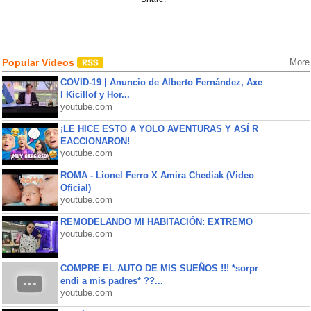
Popular Videos
More
COVID-19 | Anuncio de Alberto Fernández, Axe
l Kicillof y Hor...
youtube.com
¡LE HICE ESTO A YOLO AVENTURAS Y ASÍ R
EACCIONARON!
youtube.com
ROMA - Lionel Ferro X Amira Chediak (Video
Oficial)
youtube.com
REMODELANDO MI HABITACIÓN: EXTREMO
youtube.com
COMPRE EL AUTO DE MIS SUEÑOS !!! *sorpr
endi a mis padres* ??...
youtube.com