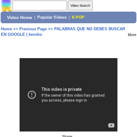
Video Home
|
Popular Videos
|
K-POP
Home
>>
Previous Page
>>
PALABRAS QUE NO DEBES BUSCAR
EN GOOGLE | kevsho
More
Share: