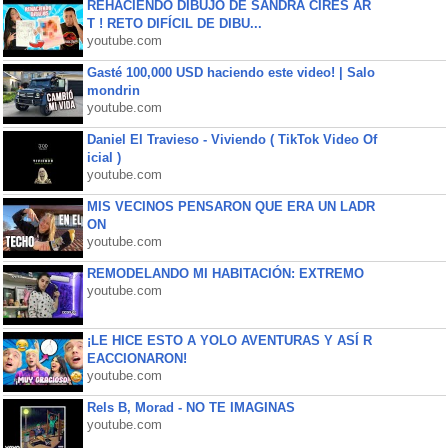
REHACIENDO DIBUJO DE SANDRA CIRES AR
T ! RETO DIFÍCIL DE DIBU...
youtube.com
Gasté 100,000 USD haciendo este video! | Salo
mondrin
youtube.com
Daniel El Travieso - Viviendo ( TikTok Video Of
icial )
youtube.com
MIS VECINOS PENSARON QUE ERA UN LADR
ON
youtube.com
REMODELANDO MI HABITACIÓN: EXTREMO
youtube.com
¡LE HICE ESTO A YOLO AVENTURAS Y ASÍ R
EACCIONARON!
youtube.com
Rels B, Morad - NO TE IMAGINAS
youtube.com