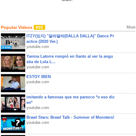
Popular Videos
More
ITZY(있지) "달라달라(DALLA DALLA)" Dance Pr
actice (2020 Ver.)
youtube.com
Yanina Latorre rompió en llanto al ver la angu
stia de Lola L...
youtube.com
ESTOY BIEN
youtube.com
imitando a famosas que me parezco *o eso dic
en*
youtube.com
Brawl Stars: Brawl Talk - Summer of Monsters!
youtube.com