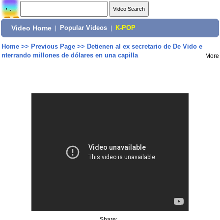
Video Home
|
Popular Videos
|
K-POP
Home
>>
Previous Page
>>
Detienen al ex secretario de De Vido e
nterrando millones de dólares en una capilla
More
Share: