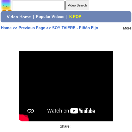
Video Home
|
Popular Videos
|
K-POP
Home
>>
Previous Page
>>
SOY TAIERE - Piñón Fijo
More
Share: