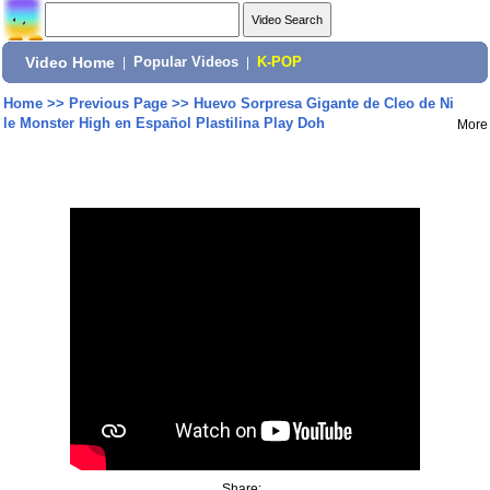
Video Home
|
Popular Videos
|
K-POP
Home
>>
Previous Page
>>
Huevo Sorpresa Gigante de Cleo de Ni
le Monster High en Español Plastilina Play Doh
More
Share: